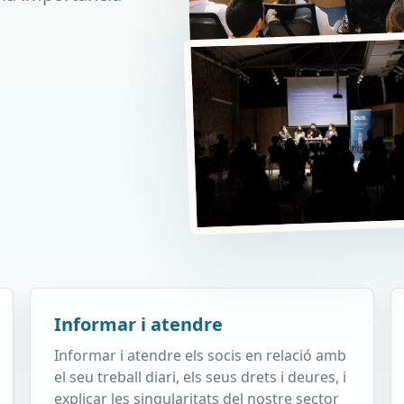
Informar i atendre
Informar i atendre els socis en relació amb
el seu treball diari, els seus drets i deures, i
explicar les singularitats del nostre sector