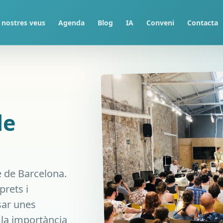
 nostres veus
Agenda
Blog
IA
Conveni
Contacta
de
e de Barcelona.
prets i
nsar unes
e la importància