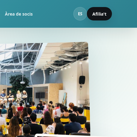
Àrea de socis
Afilia't
ES